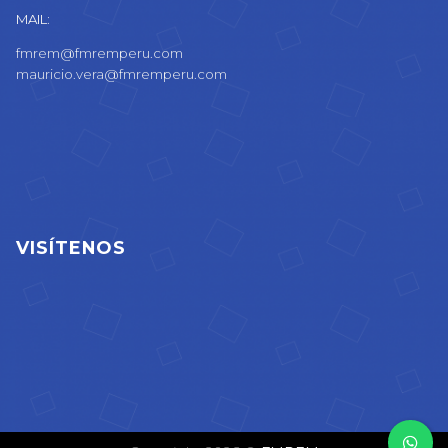
MAIL:
fmrem@fmremperu.com
mauricio.vera@fmremperu.com
VISÍTENOS