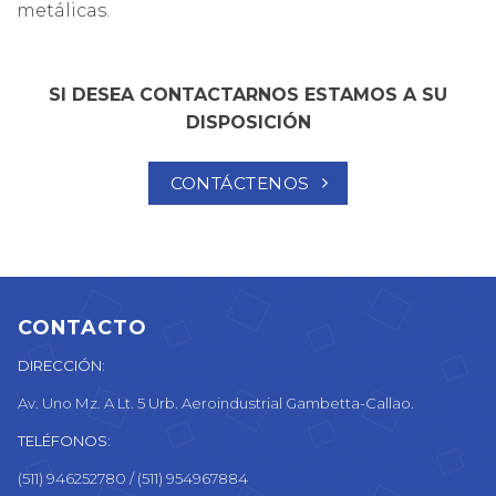
metálicas.
SI DESEA CONTACTARNOS ESTAMOS A SU
DISPOSICIÓN
CONTÁCTENOS
CONTACTO
DIRECCIÓN:
Av. Uno Mz. A Lt. 5 Urb. Aeroindustrial Gambetta-Callao.
TELÉFONOS:
(511) 946252780 / (511) 954967884